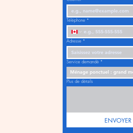
Téléphone
*
Adresse
*
Service demandé
*
Ménage ponctuel : grand 
Plus de détails
ENVOYER