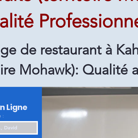
lité Professionne
ge de restaurant à K
toire Mohawk): Qualité 
en Ligne
 :