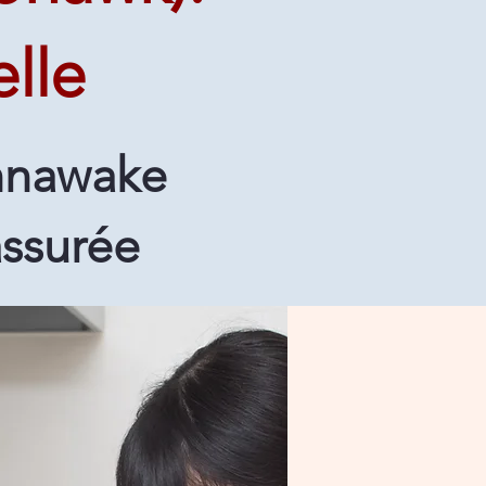
lle
ahnawake
assurée