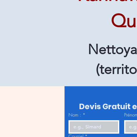
Qua
Nettoya
(terri
Devis Gratuit 
Nom :
*
Prénom
Courriel
*