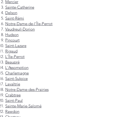
Mercier
Sainte-Catherine
Delson
Saint-Rémi
Notre-Dame-de-l'Île-Perrot
Vaudreuil-Dorion
Hudson
Pincourt
Saint-Lazare
Rigaud
L'Île-Perrot
Beaupré
L'Assomption
Charlemagne
Saint-Sulpice
Lavaltrie
Notre-Dame-des-Prairies
Crabtree
Saint-Paul
Sainte-Marie-Salomé
Rawdon
Chertsey