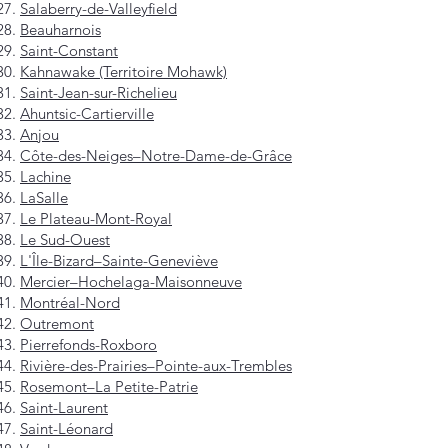
Salaberry-de-Valleyfield
Beauharnois
Saint-Constant
Kahnawake (Territoire Mohawk)
Saint-Jean-sur-Richelieu
Ahuntsic-Cartierville
Anjou
Côte-des-Neiges–Notre-Dame-de-Grâce
Lachine
LaSalle
Le Plateau-Mont-Royal
Le Sud-Ouest
L'Île-Bizard–Sainte-Geneviève
Mercier–Hochelaga-Maisonneuve
Montréal-Nord
Outremont
Pierrefonds-Roxboro
Rivière-des-Prairies–Pointe-aux-Trembles
Rosemont–La Petite-Patrie
Saint-Laurent
Saint-Léonard