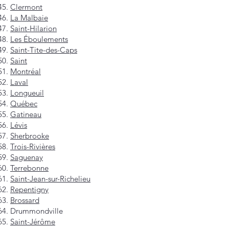
Clermont
La Malbaie
Saint-Hilarion
Les Éboulements
Saint-Tite-des-Caps
Saint
Montréal
Laval
Longueuil
Québec
Gatineau
Lévis
Sherbrooke
Trois-Rivières
Saguenay
Terrebonne
Saint-Jean-sur-Richelieu
Repentigny
Brossard
Drummondville
Saint-Jérôme