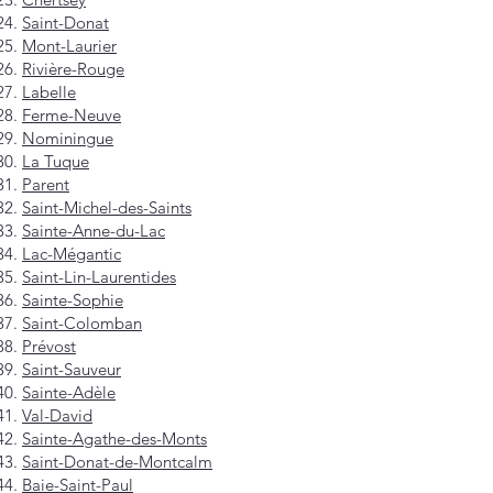
Saint-Donat
Mont-Laurier
Rivière-Rouge
Labelle
Ferme-Neuve
Nominingue
La Tuque
Parent
Saint-Michel-des-Saints
Sainte-Anne-du-Lac
Lac-Mégantic
Saint-Lin-Laurentides
Sainte-Sophie
Saint-Colomban
Prévost
Saint-Sauveur
Sainte-Adèle
Val-David
Sainte-Agathe-des-Monts
Saint-Donat-de-Montcalm
Baie-Saint-Paul