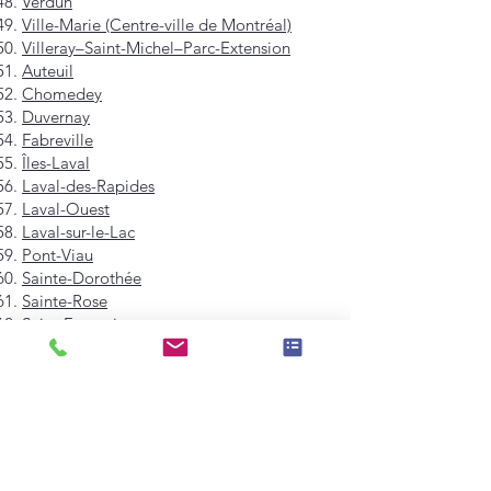
Verdun
Ville-Marie (Centre-ville de Montréal)
Villeray–Saint-Michel–Parc-Extension
Auteuil
Chomedey
Duvernay
Fabreville
Îles-Laval
Laval-des-Rapides
Laval-Ouest
Laval-sur-le-Lac
Pont-Viau
Sainte-Dorothée
Sainte-Rose
Saint-François
Saint-Vincent-de-Paul
Vimont
Westmount
Mont-Royal
Hampstead
Côte-Saint-Luc
Dollard-des-Ormeaux