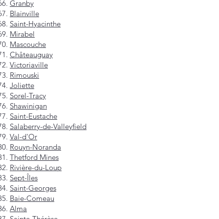
Granby
Blainville
Saint-Hyacinthe
Mirabel
Mascouche
Châteauguay
Victoriaville
Rimouski
Joliette
Sorel-Tracy
Shawinigan
Saint-Eustache
Salaberry-de-Valleyfield
Val-d'Or
Rouyn-Noranda
Thetford Mines
Rivière-du-Loup
Sept-Îles
Saint-Georges
Baie-Comeau
Alma
Sainte-Thérèse